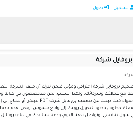
تسجيل
دخول
الرئيسية
أضف موقعك
اتصل بنا
تسجيل
دخول
روفايل شركة
ركة
يم بروفايل شركة احترافي ومؤثر، فنحن ندرك أن ملف الشركة التعري
الثقة مع عملائك وشركائك، ولهذا السبب، نحن متخصصون في كتابة و
المحتوى الاستراتيجي والتصميم البصري الجذاب. س
معك خطوة بخطوة لتحويل رؤيتك إلى واقع ملموس، ونحن نقدم خدما
 في سوق تنافسي، وتواصل معنا اليوم، ودعنا نساعدك في بناء بروفايل