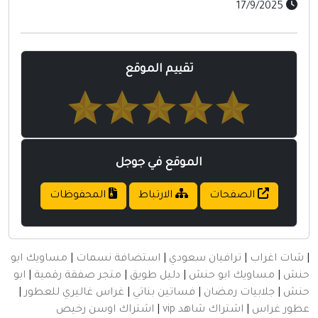
تقييم الموقع
الموقع في جوجل
ت
الارتباط
المحفوظات
ان سعودي
|
استضافة نسمات
|
مساويك ابو
 حنش
|
دليل طويق
|
متجر صفقة رقمية
|
ابو
ان
|
فساتين بناتي
|
غراس غاليري للعطور
|
 شاهد vip
|
اشتراك اوسن رخيص