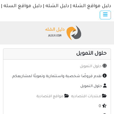
 | دليل الشله | دليل مواقع السله | دليل متاجر السله
×
الرئيسية
أضف موقعك
اتصل بنا
تسجيل
دخول
خصية واستثمارية وتمويلًا لمشاريعكم.
ديه
مواقع اقتصادية