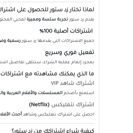
لماذا تختار زد ستور للحصول على اشتر
يقدم زد ستور
تجربة سلسة ومميزة
لمحبي المحتوى 
اشتراكات أصلية 100%
جميع الاشتراكات التي يقدمها زد ستور
رسمية ومو
تفعيل فوري وسريع
بمجرد إتمام عملية الشراء، ستتلقى تفاصيل اشتر
ما الذي يمكنك مشاهدته مع اشتراكات ز
اشتراك شاهد VIP
استمتع بأضخم
المسلسلات والأفلام العربية وال
اشتراك نتفليكس
(Netflix)
احصل على اشتراك نتفليكس وشاهد
أحدث الأفل
كيفية شراء اشتراكك من زد ستور؟