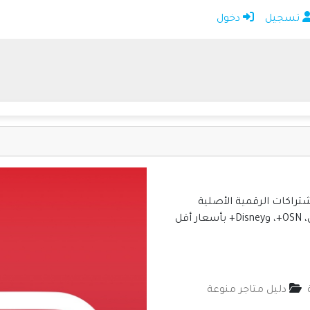
تسجيل
دخول
الرئيسية
أضف موقعك
اتصل بنا
تسجيل
دخول
راكات الرقمية الأصلية
لمنصات البث الترفيهي مثل شاهد VIP، نتفليكس، OSN+، وDisney+ بأسعار أقل
دليل متاجر منوعة