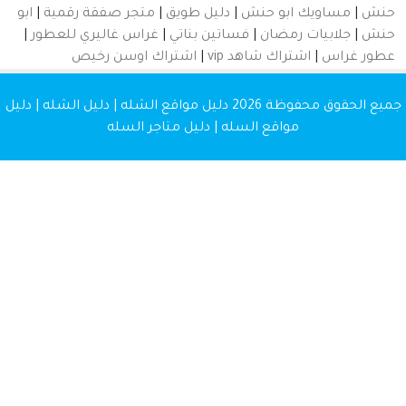
 حنش
|
دليل طويق
|
متجر صفقة رقمية
|
ابو
ان
|
فساتين بناتي
|
غراس غاليري للعطور
|
 شاهد vip
|
اشتراك اوسن رخيص
20
دليل مواقع الشله | دليل الشله | دليل
ع السله | دليل متاجر السله