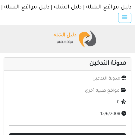
 | دليل الشله | دليل مواقع السله | دليل متاجر السله
×
الرئيسية
أضف موقعك
اتصل بنا
تسجيل
دخول
ن
خرى