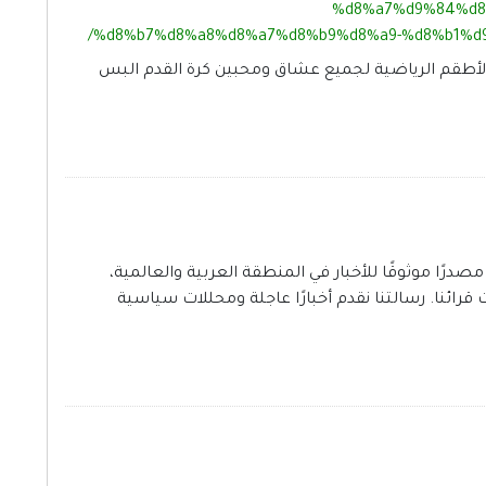
%d8%a7%d9%84%d8
%d8%b7%d8%a8%d8%a7%d8%b9%d8%a9-%d8%b1%d
أطقم الرياضية لجميع عشاق ومحبين كرة القدم البس
ًا موثوقًا للأخبار في المنطقة العربية والعالمية،
ات قرائنا. رسالتنا نقدم أخبارًا عاجلة ومحللات سياسية