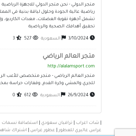
متجر الدولي - نحن متجر الدولي للاجهزة الريا
رياضية عالية الجودة وحلول لياقة بدنية في الم
تشمل أجهزة تقوية العضلات، معدات الكارديو، و
تحقيق أهدافك الصحية والرياضية
3/10/2024
السعودية
527
3
متجر العالم الرياضي
http://alalamsport.com
متجر العالم الرياضي - متجر متخصص للأعب الر
للجري والمشي وكرة القدم, وقفازات حراسة بمخت
26/9/2024
السعودية
612
0
|
شات اغراب
|
ترافيان سعودي
|
استضافة نسمات
|
غراس غاليري للعطور
|
عطور غراس
|
اشتراك شاهد ip