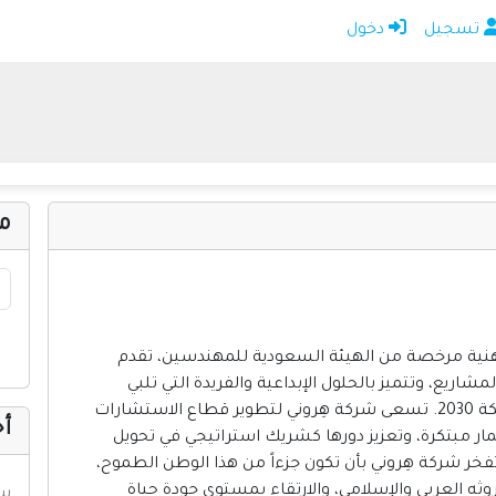
تسجيل
دخول
الرئيسية
أضف موقعك
اتصل بنا
تسجيل
دخول
م
نية مرخصة من الهيئة السعودية للمهندسين، تقدم
اريع، وتتميز بالحلول الإبداعية والفريدة التي تلبي
احتياجات العملاء وتساهم في تحقيق رؤية المملكة 2030. تسعى شركة هِروني لتطوير قطاع الاستشارات
أح
ر مبتكرة، وتعزيز دورها كشريك استراتيجي في تحويل
تفخر شركة هِروني بأن تكون جزءاً من هذا الوطن الطموح،
 العربي والإسلامي، والارتقاء بمستوى جودة حياة
سي