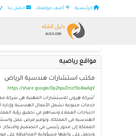
الرئيسية
أضف موقعك
اتصل بنا
×
مواقع رياضيه
مكتب استشارات هندسية الرياض
https://share.google/Dp2hpxZmz19oBwAgV
"شركة هِروني للاستشارات المهنية هي شركة مه
خدمات متنوعة تشمل الأعمال الهندسية وإدارة المش
الهندسية في المملكة، وتوفير فرص عمل واستثما
المملكة إلى محور رئيسي في التصميم والابتكار. 
وتحمل على عاتقها مسؤولية المحافظة على موروثه