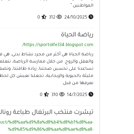
المواطنين."
0
312
24/10/2025
رياضة الحياة
https://sportslife334.blogspot.com/
رياضة الحياة هي أكثر من مجرد نشاط بدني، هي
والعقل والروح. من خلال ممارسة الرياضة، نتعلم ا
تساعدنا على تحسين صحتنا، زيادة طاقتنا، وتصف
مليئة بالحيوية والإيجابية، تجعلنا نعيش كل لح
نعرفها من قبل.
0
310
14/7/2025
تيشرت منتخب البرتغال طباعة رونال
product/%d8%aa%d9%8a%d8%b4%d8%b1%d8%aa-
%d9%85%d9%86%d8%aa%d8%ae%d8%a8-