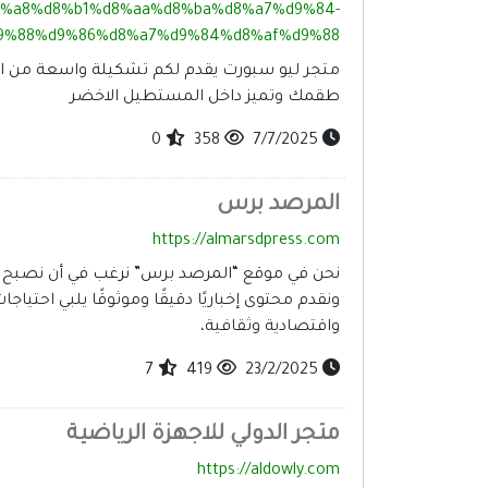
%a8%d8%b1%d8%aa%d8%ba%d8%a7%d9%84-
9%88%d9%86%d8%a7%d9%84%d8%af%d9%88/
متجر ليو سبورت يقدم لكم تشكيلة واسعة من ال
طقمك وتميز داخل المستطيل الاخضر
0
358
7/7/2025
المرصد برس
https://almarsdpress.com
نحن في موقع “المرصد برس” نرغب في أن نصبح مصدر
ونقدم محتوى إخباريًا دقيقًا وموثوقًا يلبي احتياج
واقتصادية وثقافية،
7
419
23/2/2025
متجر الدولي للاجهزة الرياضية
https://aldowly.com